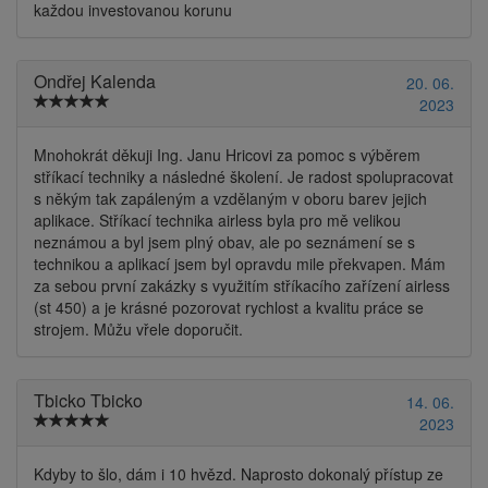
každou investovanou korunu
Ondřej Kalenda
20. 06.
2023
Mnohokrát děkuji Ing. Janu Hricovi za pomoc s výběrem
stříkací techniky a následné školení. Je radost spolupracovat
s někým tak zapáleným a vzdělaným v oboru barev jejich
aplikace. Stříkací technika airless byla pro mě velikou
neznámou a byl jsem plný obav, ale po seznámení se s
technikou a aplikací jsem byl opravdu mile překvapen. Mám
za sebou první zakázky s využitím stříkacího zařízení airless
(st 450) a je krásné pozorovat rychlost a kvalitu práce se
strojem. Můžu vřele doporučit.
Tbicko Tbicko
14. 06.
2023
Kdyby to šlo, dám i 10 hvězd. Naprosto dokonalý přístup ze