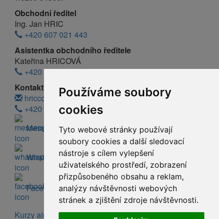
Obchodní ředitel
Ing. Jan HRIC
+420 607 021 443
Asistentka obchodního ředitele
Kateřina HRICOVÁ
+420 607 021 334
Kontakty:
Používáme soubory
hriccolor@hriccolor.cz
cookies
+420 607 021 443
Messenger
Tyto webové stránky používají
soubory cookies a další sledovací
nástroje s cílem vylepšení
WhatsApp
uživatelského prostředí, zobrazení
přizpůsobeného obsahu a reklam,
Facebook
analýzy návštěvnosti webových
stránek a zjištění zdroje návštěvnosti.
Kurzy airless stříkání