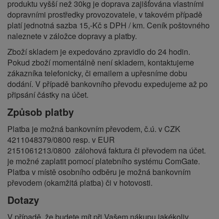
produktu vyšší než 30kg je doprava zajišťována vlastními
dopravními prostředky provozovatele, v takovém případě
platí jednotná sazba 15,-Kč s DPH / km. Ceník poštovného
naleznete v záložce dopravy a platby.
Zboží skladem je expedováno zpravidlo do 24 hodin.
Pokud zboží momentálně není skladem, kontaktujeme
zákazníka telefonicky, či emailem a upřesníme dobu
dodání. V případě bankovního převodu expedujeme až po
připsání částky na účet.
Způsob platby
Platba je možná bankovním převodem, č.ú. v CZK
4211048379/0800 resp. v EUR
2151061213/0800
zálohová faktura či převodem na účet.
je možné zaplatit pomocí platebního systému ComGate.
Platba v místě osobního odběru je možná bankovním
převodem (okamžitá platba) či v hotovosti.
Dotazy
V případě, že budete mít při Vašem nákupu jakékoliv