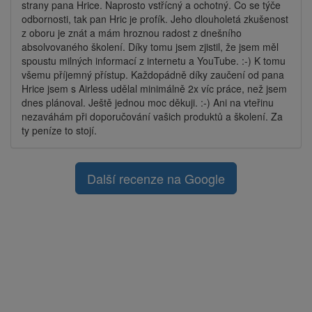
strany pana Hrice. Naprosto vstřícný a ochotný. Co se týče
odbornosti, tak pan Hric je profík. Jeho dlouholetá zkušenost
z oboru je znát a mám hroznou radost z dnešního
absolvovaného školení. Díky tomu jsem zjistil, že jsem měl
spoustu milných informací z internetu a YouTube. :-) K tomu
všemu příjemný přístup. Každopádně díky zaučení od pana
Hrice jsem s Airless udělal minimálně 2x víc práce, než jsem
dnes plánoval. Ještě jednou moc děkuji. :-) Ani na vteřinu
nezaváhám při doporučování vašich produktů a školení. Za
ty peníze to stojí.
Další recenze na Google