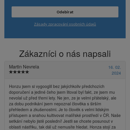
Odebírat
Zásady zpracování osobních údajů
Zákazníci o nás napsali
Martin Nevrela
16. 02.
2024
Honzu jsem si vygooglil bez jakýchkoliv předchozích
doporučení a jediné čeho jsem litoval byl fakt, ze jsem mu
nevolal už před třemi lety. Ne jen, ze je velmi přátelský, ale
za dobu podnikání jsem nepoznal člověka s širším
přehledem a zkušenostmi. Je to člověk s velmi lidským
přístupem a snahou kultivovat malířské prostředí v ČR. Naše
setkání nebylo jistě poslední! Jestli se chcete posunout v
oblasti nástřiku, tak dál už nemusíte hledat. Honza stojí za