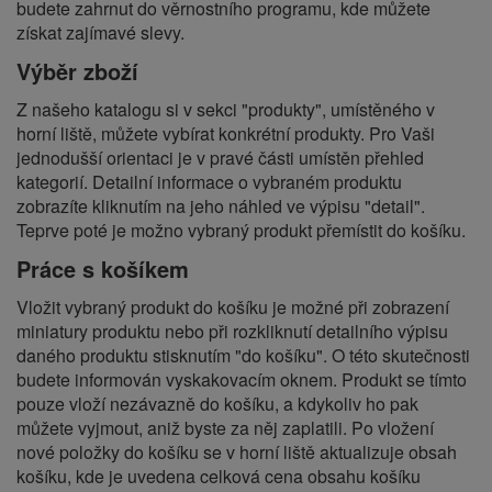
budete zahrnut do věrnostního programu, kde můžete
získat zajímavé slevy.
Výběr zboží
Z našeho katalogu si v sekci "produkty", umístěného v
horní liště, můžete vybírat konkrétní produkty. Pro Vaši
jednodušší orientaci je v pravé části umístěn přehled
kategorií. Detailní informace o vybraném produktu
zobrazíte kliknutím na jeho náhled ve výpisu "detail".
Teprve poté je možno vybraný produkt přemístit do košíku.
Práce s košíkem
Vložit vybraný produkt do košíku je možné při zobrazení
miniatury produktu nebo při rozkliknutí detailního výpisu
daného produktu stisknutím "do košíku". O této skutečnosti
budete informován vyskakovacím oknem. Produkt se tímto
pouze vloží nezávazně do košíku, a kdykoliv ho pak
můžete vyjmout, aniž byste za něj zaplatili. Po vložení
nové položky do košíku se v horní liště aktualizuje obsah
košíku, kde je uvedena celková cena obsahu košíku