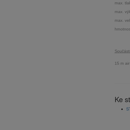
max. tla
max. výko
max. vel
hmotnos
Součást
15 m air
Ke s
S