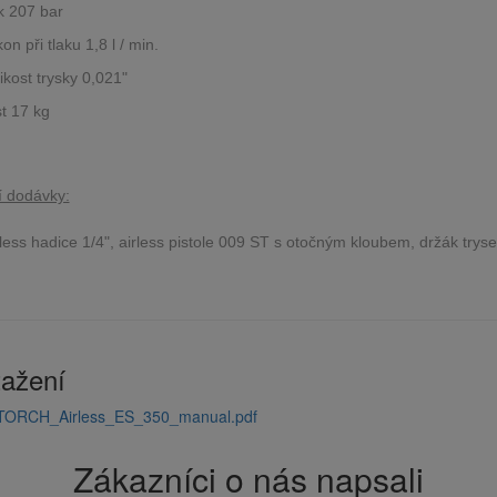
k 207 bar
n při tlaku 1,8 l / min.
ikost trysky 0,021"
t 17 kg
í dodávky:
less hadice 1/4", airless pistole 009 ST s otočným kloubem, držák tryse
tažení
TORCH_Airless_ES_350_manual.pdf
Zákazníci o nás napsali