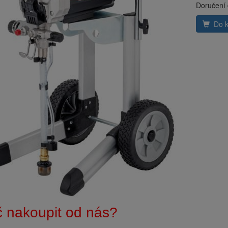
Doručení
Do k
č nakoupit od nás?