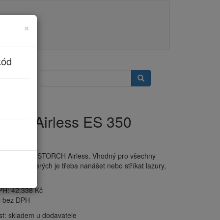
×
kód
RCH Airless ES 350
035)
přístroj řady STORCH Airless. Vhodný pro všechny
ráce, při kterých je třeba nanášet nebo stříkat lazury,
ulzní barvy.
PH:
42.338 Kč
č bez DPH
st:
skladem u dodavatele