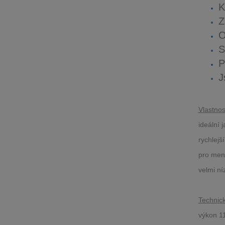
K
Z
O
S
P
J
Vlastnost
​ideální
rychlej
pro menš
velmi n
Technick
výkon 1