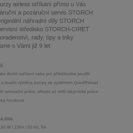
urzy airless stříkání přímo u Vás
áruční a pozáruční servis STORCH
riginální náhradní díly STORCH
ervisní středisko STORCH-CIRET
oradenství, rady, tipy a triky
sme s Vámi již 9 let
i:
 jako druhé zařízení nebo pro příležitostné použití
ší a snažší výměna pumpy se systémem QuickReload
í renovační práce, střední až větší lakýrnické práce
ízká hmotnost
á data:
150 W / 230V / 50 Hz, 5A