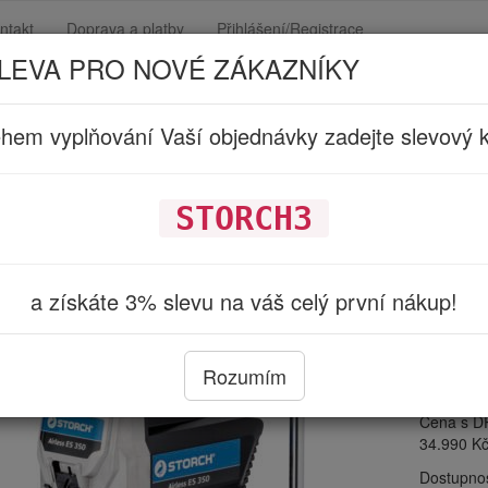
ntakt
Doprava a platby
Přihlášení/Registrace
LEVA PRO NOVÉ ZÁKAZNÍKY
hem vyplňování Vaší objednávky zadejte slevový 
RCH Stříkací technika
STORCH3
STO
(690
a získáte 3% slevu na váš celý první nákup!
Základní 
nátěrové p
Rozumím
laky a em
Cena s D
34.990 K
Dostupno