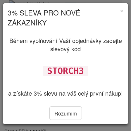
Kč
€
×
3% SLEVA PRO NOVÉ
Toggle
navigatio
ZÁKAZNÍKY
Během vyplňování Vaší objednávky zadejte
STORCH Náhradní díly
slevový kód
STORCH3
STORCH sada uhlíků pro LP
a získáte 3% slevu na váš celý první nákup!
2x690364 včetně držáku
(690369)
Rozumím