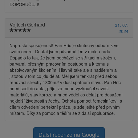
DOPORUČUJI!
Vojtěch Gerhard
31. 07.
2024
Naprostá spokojenost! Pan Hric je skutečný odborník ve
svém oboru. Doufal jsem původně jen v malou radu.
Dopadlo to tak, že jsem odcházel se stříkacím strojem,
barvami, přesným pracovním postupem a k tomu s
absolvovaným školením. Hlavně také ale s nadšením a
jistotou v tom co jdu dělat. Měl jsem tenkrát před sebou
renovaci střechy 1300m2 v dost špatném stavu. Pan Hric
hned sedl do auta, přijel za mnou vyzkoušel savost
materiálů, stav koroze a hned věděl co dělat pro dosažení
nejdelší životnosti střechy. Ochota pomoct řemeslníkovi, s
cílem odvedení perfektní práce, je zde ještě před prvním
místem. Díky za pomoc a těším se z další spolupráce.
Další recenze na Google