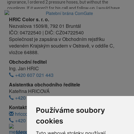
HRIC Color s. r. o.
Nezvalova 1509/8, 792 01 Bruntál
IČO: 04722540 | DIČ: CZ04722540
Společnost je zapsána v Obchodním rejstříku
vedeném Krajským soudem v Ostravě, v oddíle C,
vložce 64888.
Obchodní ředitel
Ing. Jan HRIC
+420 607 021 443
Asistentka obchodního ředitele
Kateřina HRICOVÁ
+420 607 021 334
Kontakty:
Používáme soubory
hriccolor@hriccolor.cz
cookies
+420 607 021 443
Messenger
Tyto webové stránky používají