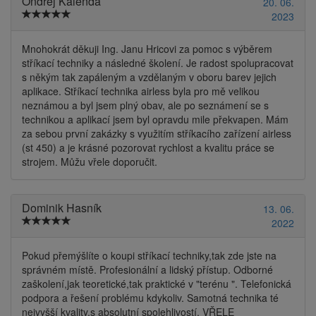
Ondřej Kalenda
20. 06.
2023
Mnohokrát děkuji Ing. Janu Hricovi za pomoc s výběrem
stříkací techniky a následné školení. Je radost spolupracovat
s někým tak zapáleným a vzdělaným v oboru barev jejich
aplikace. Stříkací technika airless byla pro mě velikou
neznámou a byl jsem plný obav, ale po seznámení se s
technikou a aplikací jsem byl opravdu mile překvapen. Mám
za sebou první zakázky s využitím stříkacího zařízení airless
(st 450) a je krásné pozorovat rychlost a kvalitu práce se
strojem. Můžu vřele doporučit.
Dominik Hasník
13. 06.
2022
Pokud přemýšlíte o koupi stříkací techniky,tak zde jste na
správném místě. Profesionální a lidský přístup. Odborné
zaškolení,jak teoretické,tak praktické v "terénu ". Telefonická
podpora a řešení problému kdykoliv. Samotná technika té
nejvyšší kvality,s absolutní spolehlivostí. VŘELE