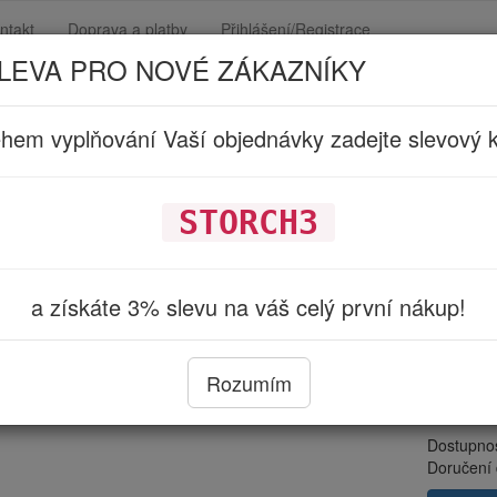
ntakt
Doprava a platby
Přihlášení/Registrace
LEVA PRO NOVÉ ZÁKAZNÍKY
hem vyplňování Vaší objednávky zadejte slevový 
ORCH Náhradní díly
STORCH3
STOR
včet
a získáte 3% slevu na váš celý první nákup!
(694
Rozumím
Cena s D
9.020 Kč
Dostupno
Doručení