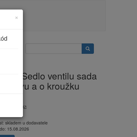
×
kód
CH Sedlo ventilu sada
ně kovu a o kroužku
036)
PH:
10.915 Kč
 bez DPH
st:
skladem u dodavatele
 do:
15.08.2026