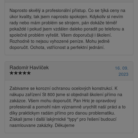
Naprosto skvělý a profesionální přístup. Co se týká ceny na
úkor kvality, tak jsem naprosto spokojen. Kdykoliv si nevím
rady nebo mám problém se strojem, pán dokáže téměř
pokaždé i pokud jsem vzdálen daleko poradit po telefonu a
společně problém vyřešit. Všem doporučuji i školení.
Rozhodně to nejsou vyhozené peníze. Mohu jedině
doporučit. Ochota, vstřícnost a perfektní jednání.
Radomír Havlíček
16. 09.
2023
Zabivame se korozní ochranou ocelových konstrukcí. K
nákupu zařízení St 800 jsme si objednali školení přímo na
zakázce. Všem mohu doporučit. Pan Hric je opravdový
profesionál a pomohl nám významně urychlit naší práci a to
díky praktickym radám přímo pro danou problematiku.
Získali jsme i další lakýrnické "typy" pro řešení budoucí
nasmlouvane zakázky. Děkujeme