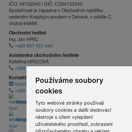
IČO: 04722540 | DIČ: CZ04722540
Společnost je zapsána v Obchodním rejstříku
vedeném Krajským soudem v Ostravě, v oddíle C,
vložce 64888.
Obchodní ředitel
Ing. Jan HRIC
+420 607 021 443
Asistentka obchodního ředitele
Kateřina HRICOVÁ
+420 607 021 334
Kontakty:
Používáme soubory
hriccolor@hriccolor.cz
cookies
+420 607 021 443
Messenger
Tyto webové stránky používají
soubory cookies a další sledovací
nástroje s cílem vylepšení
WhatsApp
uživatelského prostředí, zobrazení
přizpůsobeného obsahu a reklam,