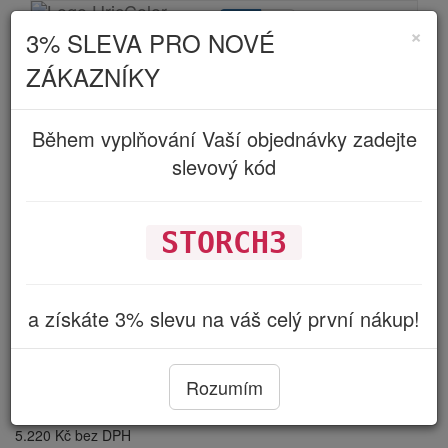
Kč
€
×
3% SLEVA PRO NOVÉ
Toggle
navigatio
ZÁKAZNÍKY
Během vyplňování Vaší objednávky zadejte
STORCH Náhradní díly
slevový kód
STORCH3
STORCH Pouzdro filtru SL
a získáte 3% slevu na váš celý první nákup!
1600 + ST 1700 (694133)
Rozumím
Cena s DPH:
6.317 Kč
5.220 Kč bez DPH